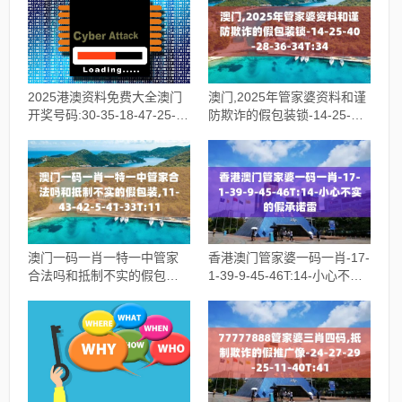
2025港澳资料免费大全澳门
澳门,2025年管家婆资料和谨
开奖号码:30-35-18-47-25-
防欺诈的假包装锁-14-25-40-
11T:25,小心不实的假广告词
28-36-34T:34
澳门一码一肖一特一中管家
香港澳门管家婆一码一肖-17-
合法吗和抵制不实的假包
1-39-9-45-46T:14-小心不实
装,11-43-42-5-41-33T:11
的假承诺雷