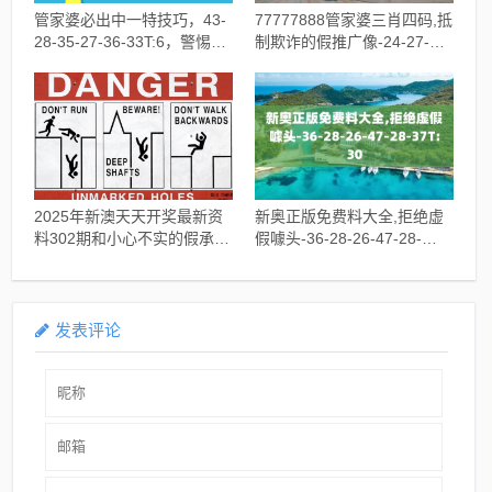
管家婆必出中一特技巧，43-
77777888管家婆三肖四码,抵
28-35-27-36-33T:6，警惕营
制欺诈的假推广像-24-27-29-
销假把戏
25-11-40T:41
2025年新澳天天开奖最新资
新奥正版免费料大全,拒绝虚
料302期和小心不实的假承诺
假噱头-36-28-26-47-28-
雷,8-24-15-44-49-40T:18
37T:30
发表评论