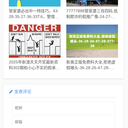
管家婆必出中一特技巧，43-
77777888管家婆三肖四码,抵
28-35-27-36-33T:6，警惕营
制欺诈的假推广像-24-27-29-
销假把戏
25-11-40T:41
2025年新澳天天开奖最新资
新奥正版免费料大全,拒绝虚
料302期和小心不实的假承诺
假噱头-36-28-26-47-28-
雷,8-24-15-44-49-40T:18
37T:30
发表评论