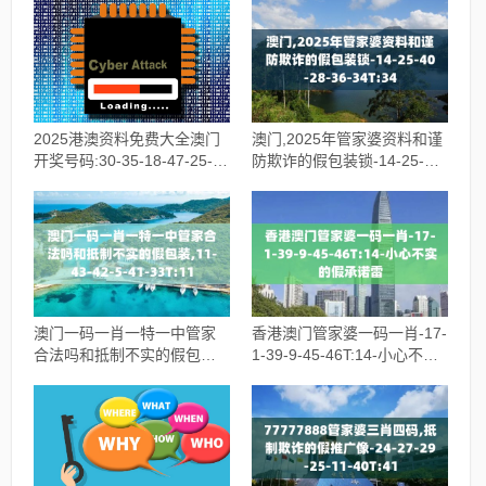
2025港澳资料免费大全澳门
澳门,2025年管家婆资料和谨
开奖号码:30-35-18-47-25-
防欺诈的假包装锁-14-25-40-
11T:25,小心不实的假广告词
28-36-34T:34
澳门一码一肖一特一中管家
香港澳门管家婆一码一肖-17-
合法吗和抵制不实的假包
1-39-9-45-46T:14-小心不实
装,11-43-42-5-41-33T:11
的假承诺雷