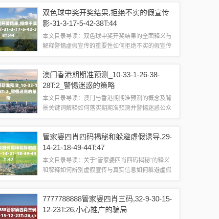
将围绕关键词“新奥正版免费料大全”、“标题追加词”
双色球中奖开奖结果,拒绝不实的假宣传
以及“拒绝虚假噱头”进行全面释义...
影-31-3-17-5-42-38T:44
本文目录导读：双色球中奖开奖结果的全面释义与
解释警惕虚假宣传的重要性如何拒绝不实的假宣传
影关于双色球中奖开奖结果的真伪与虚假宣传的警
惕双色球中奖开奖结果的全面释义与解释双色球是
澳门香港期期准预测_10-33-1-26-38-
一种流行的彩票游戏，其开奖结果涉及众多彩...
28T:2_警惕迷惑的策略
本文目录导读：澳门与香港期期准预测的概念及背
景关键词解释如何落实期期准预测并警惕迷惑公众
应如何警惕虚假宣传澳门与香港期期准预测——警
惕迷惑的策略全面释义与解释澳门与香港期期准预
管家婆四肖四码揭秘和躲避虚假诱导,29-
测的概念及背景澳门与香港期期准预测，通常...
14-21-18-49-44T:47
本文目录导读：关于“管家婆四肖四码揭秘”的释义
和解释如何辨别虚假宣传与真实信息如何躲避虚假
诱导关于管家婆四肖四码揭秘及其他相关话题的深
入解析与公众警示网络上出现了关于“管家婆四肖四
7777788888管家婆四肖三码,32-9-30-15-
码揭秘”的热门话题，引起了广大网友的...
12-23T:26,小心推广的骗局