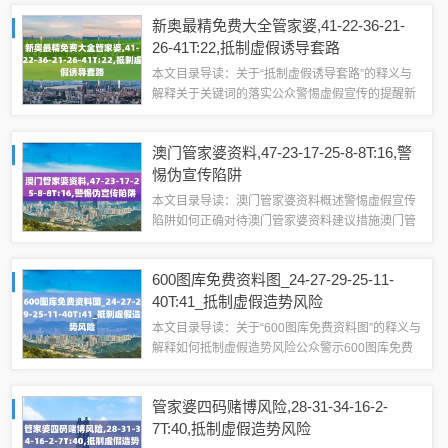
天开奖官网入口概述新澳天天开奖官网入口是进入
新奥最精免费大全管家婆,41-22-36-21-
彩票相关网站的一个链接地址，此网站可能提...
26-41T:22,抵制虚假诱导套路
本文目录导读：关于“抵制虚假诱导套路”的释义与
解释关于关键词的落实公众警惕虚假宣传的提醒新
奥最精免费大全管家婆”等相关关键词的全面释义、
解释与落实，以及公众警惕虚假宣传的提醒一、新
澳门管家婆资料,47-23-17-25-8-8T:16,警
奥最精免费大全管家婆”的释义与解释1...
惕伪宣传陷阱
本文目录导读：澳门管家婆资料概述警惕虚假宣传
陷阱如何正确对待澳门管家婆资料建议措施澳门管
家婆资料概述澳门管家婆资料，通常指的是与澳门
地区相关的博彩或赌博信息，这类信息可能涉及到
600图库免费资料图_24-27-29-25-11-
各种赌博游戏的策略、技巧、历史数据等，需...
40T:41_抵制虚假造势风险
本文目录导读：关于“600图库免费资料图”的释义与
解释如何抵制虚假造势风险公众警示600图库免费
资料图”及相关话题的深入解析与公众警示600图库
免费资料图”的释义与解释“600图库免费资料图”从
管家婆四码赌博风险,28-31-34-16-2-
字面意思来看，指的是一...
7T:40,抵制虚假造势风险