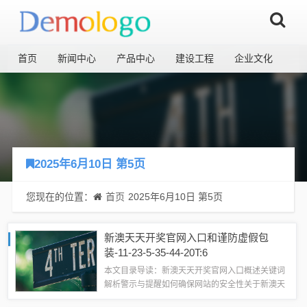
首页
新闻中心
产品中心
建设工程
企业文化
2025年6月10日 第5页
您现在的位置：
首页
2025年6月10日 第5页
新澳天天开奖官网入口和谨防虚假包
装-11-23-5-35-44-20T:6
本文目录导读：新澳天天开奖官网入口概述关键词
解析警示与提醒如何确保网站的安全性关于新澳天
天开奖官网入口及相关关键词的解析与警示新澳天